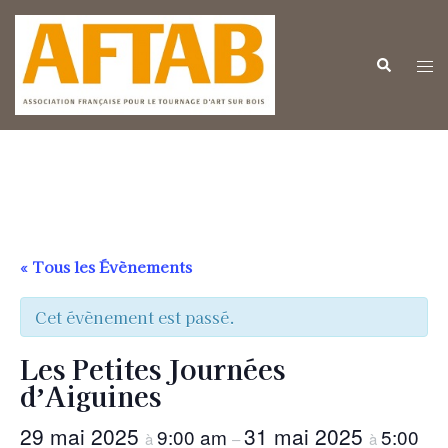
Aller
au
contenu
Ouv
Recherche
le
me
« Tous les Évènements
Cet évènement est passé.
Les Petites Journées
d’Aiguines
29 mai 2025
31 mai 2025
9:00 am
5:00
à
–
à