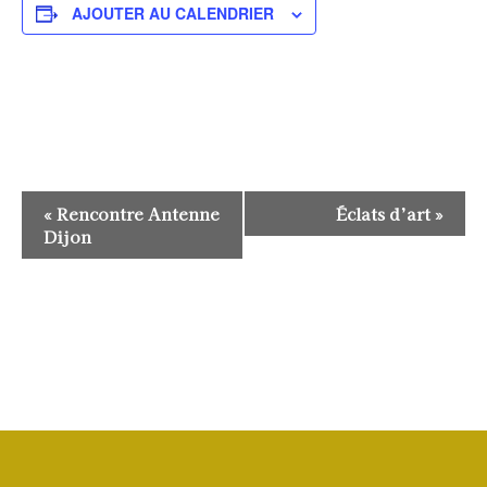
AJOUTER AU CALENDRIER
Navigation
«
Rencontre Antenne
Éclats d’art
»
Évènement
Dijon