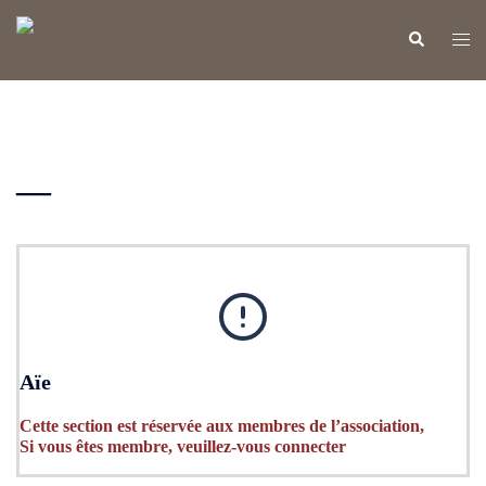
Aller
au
Rechercher
Ouvr
contenu
le
men
—
Aïe
Cette section est réservée aux membres de l’association,
Si vous êtes membre, veuillez-vous connecter