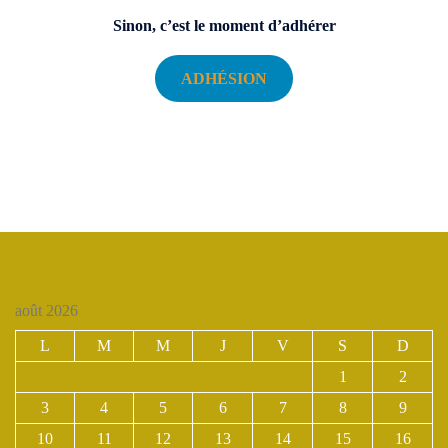
Sinon, c’est le moment d’adhérer
ADHÉSION
août 2026
L
M
M
J
V
S
D
1
2
3
4
5
6
7
8
9
10
11
12
13
14
15
16