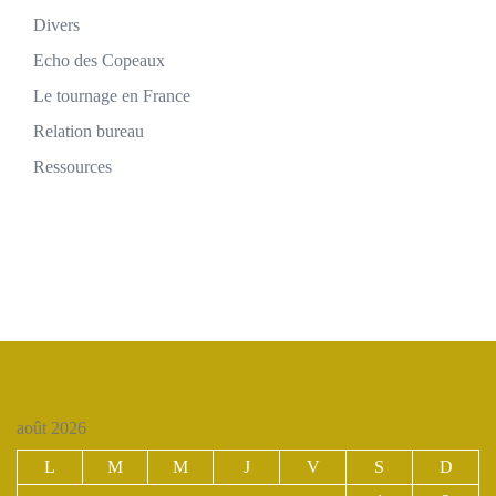
Divers
Echo des Copeaux
Le tournage en France
Relation bureau
Ressources
août 2026
L
M
M
J
V
S
D