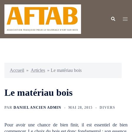
Aller
au
contenu
Rechercher
Ouvr
le
men
Accueil
»
Articles
»
Le matériau bois
Le matériau bois
PAR
DANIEL ANCIEN ADMIN
MAI 28, 2015
DIVERS
Pour avoir une chance de bien finir, il est essentiel de bien
commencer. Le choix du bois est donc fondamental : son essence,